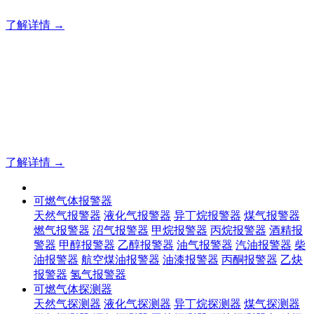
了解详情 →
明志消防
12年专注于可燃有毒气体检测报警系统的研发，为你提供专业
的解决方案！
了解详情 →
可燃气体报警器
天然气报警器
液化气报警器
异丁烷报警器
煤气报警器
燃气报警器
沼气报警器
甲烷报警器
丙烷报警器
酒精报
警器
甲醇报警器
乙醇报警器
油气报警器
汽油报警器
柴
油报警器
航空煤油报警器
油漆报警器
丙酮报警器
乙炔
报警器
氢气报警器
可燃气体探测器
天然气探测器
液化气探测器
异丁烷探测器
煤气探测器