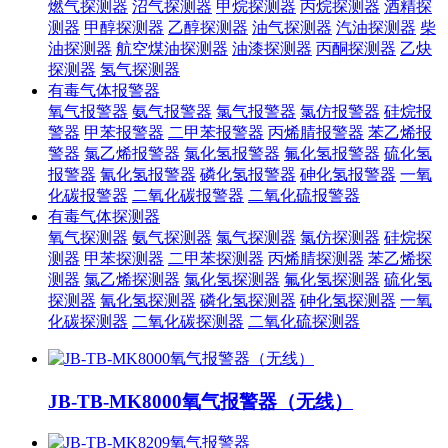
燃气探测器
沼气探测器
甲烷探测器
丙烷探测器
酒精探
测器
甲醇探测器
乙醇探测器
油气探测器
汽油探测器
柴
油探测器
航空煤油探测器
油漆探测器
丙酮探测器
乙炔
探测器
氢气探测器
有毒气体报警器
氧气报警器
氨气报警器
氯气报警器
氯仿报警器
硅烷报
警器
甲苯报警器
二甲苯报警器
丙烯腈报警器
苯乙烯报
警器
氯乙烯报警器
氯化氢报警器
氟化氢报警器
硫化氢
报警器
氰化氢报警器
磷化氢报警器
砷化氢报警器
一氧
化碳报警器
二氧化碳报警器
二氧化硫报警器
有毒气体探测器
氧气探测器
氨气探测器
氯气探测器
氯仿探测器
硅烷探
测器
甲苯探测器
二甲苯探测器
丙烯腈探测器
苯乙烯探
测器
氯乙烯探测器
氯化氢探测器
氟化氢探测器
硫化氢
探测器
氰化氢探测器
磷化氢探测器
砷化氢探测器
一氧
化碳探测器
二氧化碳探测器
二氧化硫探测器
JB-TB-MK8000氧气报警器（无线）