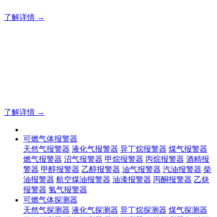
了解详情 →
明志消防
12年专注于可燃有毒气体检测报警系统的研发，为你提供专业
的解决方案！
了解详情 →
可燃气体报警器
天然气报警器
液化气报警器
异丁烷报警器
煤气报警器
燃气报警器
沼气报警器
甲烷报警器
丙烷报警器
酒精报
警器
甲醇报警器
乙醇报警器
油气报警器
汽油报警器
柴
油报警器
航空煤油报警器
油漆报警器
丙酮报警器
乙炔
报警器
氢气报警器
可燃气体探测器
天然气探测器
液化气探测器
异丁烷探测器
煤气探测器