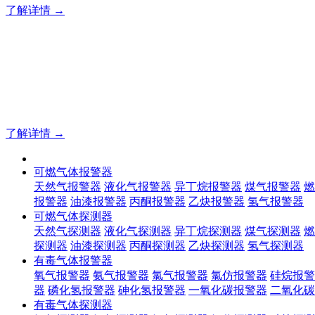
了解详情 →
明志消防
12年专注于可燃有毒气体检测报警系统的研发，为你提供专业
了解详情 →
可燃气体报警器
天然气报警器
液化气报警器
异丁烷报警器
煤气报警器
燃
报警器
油漆报警器
丙酮报警器
乙炔报警器
氢气报警器
可燃气体探测器
天然气探测器
液化气探测器
异丁烷探测器
煤气探测器
燃
探测器
油漆探测器
丙酮探测器
乙炔探测器
氢气探测器
有毒气体报警器
氧气报警器
氨气报警器
氯气报警器
氯仿报警器
硅烷报警
器
磷化氢报警器
砷化氢报警器
一氧化碳报警器
二氧化碳
有毒气体探测器