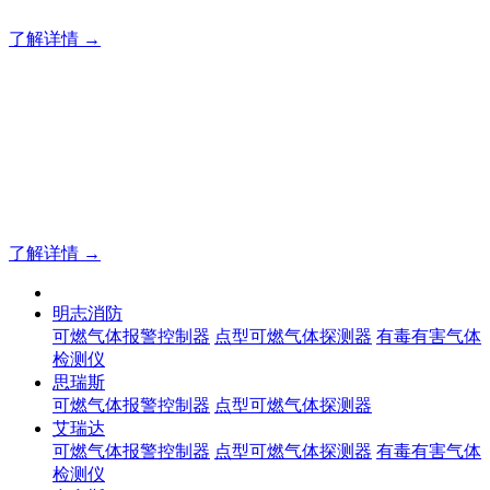
了解详情 →
明志消防
12年专注于可燃有毒气体检测报警系统的研发，为你提供专业
的解决方案！
了解详情 →
明志消防
可燃气体报警控制器
点型可燃气体探测器
有毒有害气体
检测仪
思瑞斯
可燃气体报警控制器
点型可燃气体探测器
艾瑞达
可燃气体报警控制器
点型可燃气体探测器
有毒有害气体
检测仪