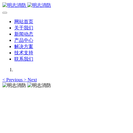
网站首页
关于我们
新闻动态
产品中心
解决方案
技术支持
联系我们
<
Previous
>
Next
明志消防
12年专注于可燃有毒气体检测报警系统的研发，为你提供专业
的解决方案！