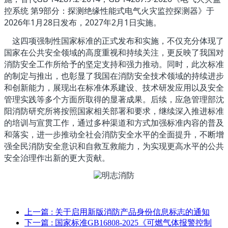
控系统 第9部分：探测绝缘性能式电气火灾监控探测器》于
2026年1月28日发布，2027年2月1日实施。
这四项强制性国家标准的正式发布和实施，不仅充分体现了
国家在公共安全领域的高度重视和持续关注，更反映了我国对
消防安全工作所给予的坚定支持和强力推动。同时，此次标准
的制定与推出，也彰显了我国在消防安全技术领域的持续进步
和创新能力，展现出在标准体系建设、技术研发应用以及安全
管理实践等多个方面所取得的显著成果。后续，应急管理部沈
阳消防研究所将按照国家相关部署和要求，继续深入推进标准
的培训与宣贯工作，通过多种渠道和方式加强标准内容的普及
和落实，进一步推动全社会消防安全水平的全面提升，不断增
强全民消防安全意识和自救互救能力，为实现更高水平的公共
安全治理作出新的更大贡献。
上一篇
: 关于启用新版消防产品身份信息标志的通知
下一篇
: 国家标准GB16808-2025《可燃气体报警控制