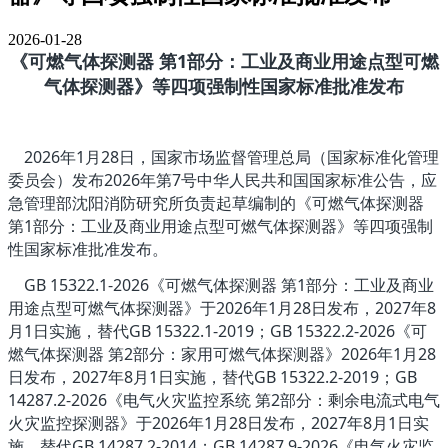
2026-01-28
《可燃气体探测器 第1部分：工业及商业用途点型可燃
气体探测器》等四项强制性国家标准批准发布
2026年1月28日，国家市场监督管理总局（国家标准化管理
委员会）发布2026年第7号中华人民共和国国家标准公告，应
急管理部沈阳消防研究所负责起草编制的《可燃气体探测器
第1部分：工业及商业用途点型可燃气体探测器》等四项强制
性国家标准批准发布。
GB 15322.1-2026《可燃气体探测器 第1部分：工业及商业
用途点型可燃气体探测器》于2026年1月28日发布，2027年8
月1日实施，替代GB 15322.1-2019；GB 15322.2-2026《可
燃气体探测器 第2部分：家用可燃气体探测器》2026年1月28
日发布，2027年8月1日实施，替代GB 15322.2-2019；GB
14287.2-2026《电气火灾监控系统 第2部分：剩余电流式电气
火灾监控探测器》于2026年1月28日发布，2027年8月1日实
施，替代GB 14287.2-2014；GB 14287.9-2026《电气火灾监