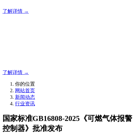
了解详情 →
明志消防
12年专注于可燃有毒气体检测报警系统的研发，为你提供专业
的解决方案！
了解详情 →
你的位置
网站首页
新闻动态
行业资讯
国家标准GB16808-2025《可燃气体报警
控制器》批准发布