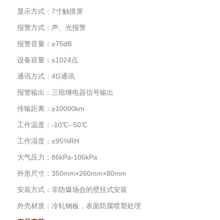
显示方式：7寸触摸屏
报警方式：声、光报警
报警音量：≥75dB
设备容量：≤1024点
通讯方式：4G通讯
报警输出：三组继电器信号输出
传输距离：≥10000km
工作温度：-10℃--50℃
工作湿度：≤95%RH
大气压力：86kPa-106kPa
外形尺寸：350mm×260mm×80mm
安装方式：非防爆场合的壁挂式安装
外壳材质：冷轧钢板，表面防腐喷塑处理