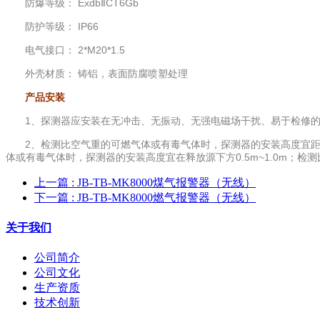
防爆等级： ExdbⅡCT6Gb
防护等级： IP66
电气接口： 2*M20*1.5
外壳材质： 铸铝，表面防腐喷塑处理
产品安装
1、探测器应安装在无冲击、无振动、无强电磁场干扰、易于检修的
2、检测比空气重的可燃气体或有毒气体时，探测器的安装高度宜距地
体或有毒气体时，探测器的安装高度宜在释放源下方0.5m~1.0m；
上一篇
: JB-TB-MK8000煤气报警器（无线）
下一篇
: JB-TB-MK8000燃气报警器（无线）
关于我们
公司简介
公司文化
生产资质
技术创新