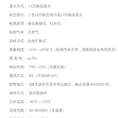
显示方式： LCD液晶显示
状态指示：三色LED状态指示及LCD液晶显示
检测原理：催化燃烧式、红外式
检测气体：天然气
采样方式：自然扩散式
测量精度： ±1%～±5%F.S（检测气体不同，测量精度会有所差异
重 复 性： ≤±2%
响应时间： T90＜25S（为典型值）
通讯方式： 4G（可选NB-IoT)
报警输出： 1路无源常开及常闭点输出，触点容量3A/220V AC
操作方式： 遥控器操作
工作温度： -40℃～+70℃
湿度范围： 10~95%RH（无凝露）