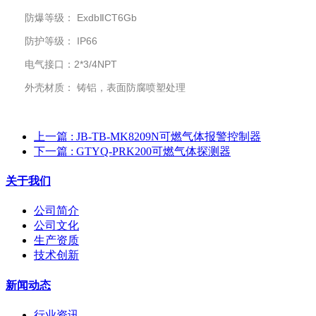
防爆等级： ExdbⅡCT6Gb
防护等级： IP66
电气接口：
2*3/4NPT
外壳材质： 铸铝，表面防腐喷塑处理
上一篇
: JB-TB-MK8209N可燃气体报警控制器
下一篇
: GTYQ-PRK200可燃气体探测器
关于我们
公司简介
公司文化
生产资质
技术创新
新闻动态
行业资讯