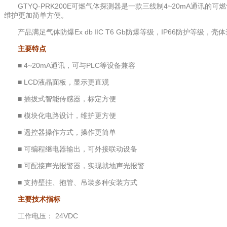
GTYQ-PRK200E可燃气体探测器是一款三线制4~20mA通
维护更加简单方便。
产品满足气体防爆Ex db ⅡC T6 Gb防爆等级，IP66防护
主要特点
■
4~20mA
通讯，可与PLC等设备兼容
■ LCD液晶面板，显示更直观
■ 插拔式智能传感器，标定方便
■ 模块化电路设计，维护更方便
■ 遥控器操作方式，操作更简单
■ 可编程继电器输出，可外接联动设备
■ 可配接声光报警器，实现就地声光报警
■ 支持壁挂、抱管、吊装多种安装方式
主要技术指标
工作电压： 24VDC