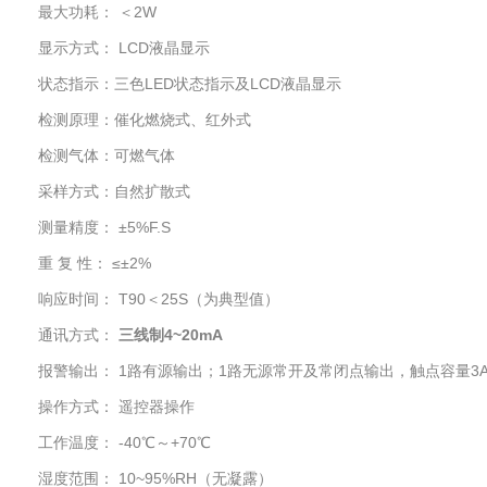
最大功耗： ＜2W
显示方式： LCD液晶显示
状态指示：三色LED状态指示及LCD液晶显示
检测原理：催化燃烧式、红外式
检测气体：可燃气体
采样方式：自然扩散式
测量精度： ±5%F.S
重 复 性： ≤±2%
响应时间： T90＜25S（为典型值）
通讯方式：
三线制4~20mA
报警输出： 1路有源输出；1路无源常开及常闭点输出，触点容量3A/3
操作方式： 遥控器操作
工作温度： -40℃～+70℃
湿度范围： 10~95%RH（无凝露）