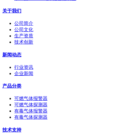
关于我们
公司简介
公司文化
生产资质
技术创新
新闻动态
行业资讯
企业新闻
产品分类
可燃气体报警器
可燃气体探测器
有毒气体报警器
有毒气体探测器
技术支持