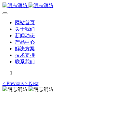
网站首页
关于我们
新闻动态
产品中心
解决方案
技术支持
联系我们
<
Previous
>
Next
明志消防
12年专注于可燃有毒气体检测报警系统的研发，为你提供专业
的解决方案！