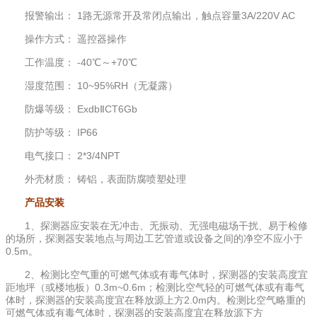
报警输出： 1路无源常开及常闭点输出，触点容量3A/220V AC
操作方式： 遥控器操作
工作温度： -40℃～+70℃
湿度范围： 10~95%RH（无凝露）
防爆等级： ExdbⅡCT6Gb
防护等级： IP66
电气接口： 2*3/4NPT
外壳材质： 铸铝，表面防腐喷塑处理
产品安装
1、探测器应安装在无冲击、无振动、无强电磁场干扰、易于检修
的场所，探测器安装地点与周边工艺管道或设备之间的净空不应小于
0.5m。
2、检测比空气重的可燃气体或有毒气体时，探测器的安装高度宜
距地坪（或楼地板）0.3m~0.6m；检测比空气轻的可燃气体或有毒气
体时，探测器的安装高度宜在释放源上方2.0m内。检测比空气略重的
可燃气体或有毒气体时，探测器的安装高度宜在释放源下方