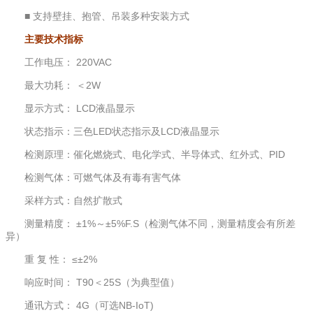
■ 支持壁挂、抱管、吊装多种安装方式
主要技术指标
工作电压： 220VAC
最大功耗： ＜2W
显示方式： LCD液晶显示
状态指示：三色LED状态指示及LCD液晶显示
检测原理：催化燃烧式、电化学式、半导体式、红外式、PID
检测气体：可燃气体及有毒有害气体
采样方式：自然扩散式
测量精度： ±1%～±5%F.S（检测气体不同，测量精度会有所差
异）
重 复 性： ≤±2%
响应时间： T90＜25S（为典型值）
通讯方式： 4G（可选NB-IoT)