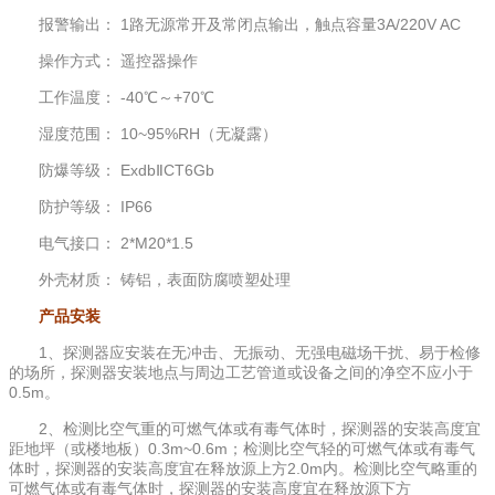
报警输出： 1路无源常开及常闭点输出，触点容量3A/220V AC
操作方式： 遥控器操作
工作温度： -40℃～+70℃
湿度范围： 10~95%RH（无凝露）
防爆等级： ExdbⅡCT6Gb
防护等级： IP66
电气接口： 2*M20*1.5
外壳材质： 铸铝，表面防腐喷塑处理
产品安装
1、探测器应安装在无冲击、无振动、无强电磁场干扰、易于检修
的场所，探测器安装地点与周边工艺管道或设备之间的净空不应小于
0.5m。
2、检测比空气重的可燃气体或有毒气体时，探测器的安装高度宜
距地坪（或楼地板）0.3m~0.6m；检测比空气轻的可燃气体或有毒气
体时，探测器的安装高度宜在释放源上方2.0m内。检测比空气略重的
可燃气体或有毒气体时，探测器的安装高度宜在释放源下方