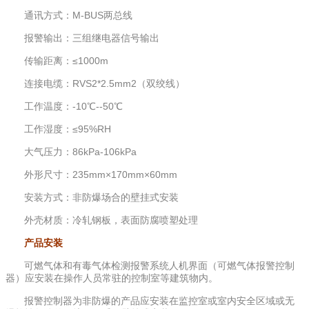
通讯方式：M-BUS两总线
报警输出：三组继电器信号输出
传输距离：≤1000m
连接电缆：RVS2*2.5mm2（双绞线）
工作温度：-10℃--50℃
工作湿度：≤95%RH
大气压力：86kPa-106kPa
外形尺寸：235mm×170mm×60mm
安装方式：非防爆场合的壁挂式安装
外壳材质：冷轧钢板，表面防腐喷塑处理
产品安装
可燃气体和有毒气体检测报警系统人机界面（可燃气体报警控制
器）应安装在操作人员常驻的控制室等建筑物内。
报警控制器为非防爆的产品应安装在监控室或室内安全区域或无