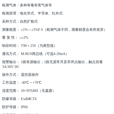
检测气体：多种有毒有害气体等
检测原理：电化学式、半导体、红外式
采样方式：自然扩散式
测量精度： ±1%～±5%F.S（检测气体不同，测量精度会有所差异）
重 复 性： ≤±2%
响应时间： T90＜25S（为典型值）
通讯方式： M-BUS两总线（可选4-20mA）
报警输出： 1路有源输出；1路无源常开及常闭点输出，触点容量
3A/30V DC
操作方式： 遥控器操作
工作温度： -40℃～+70℃
湿度范围： 10~95%RH（无凝露）
防爆等级： ExdbⅡCT6
防护等级： IP66