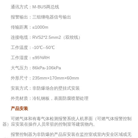
通讯方式：M-BUS两总线
报警输出：三组继电器信号输出
传输距离：≤1000m
连接电缆：RVS2*2.5mm2（双绞线）
工作温度：-10℃--50℃
工作湿度：≤95%RH
大气压力：86kPa-106kPa
外形尺寸：235mm×170mm×60mm
安装方式：非防爆场合的壁挂式安装
外壳材质：冷轧钢板，表面防腐喷塑处理
产品安装
可燃气体和有毒气体检测报警系统人机界面（可燃气体报警控制
器）应安装在操作人员常驻的控制室等建筑物内。
报警控制器为非防爆的产品应安装在监控室或室内安全区域或无