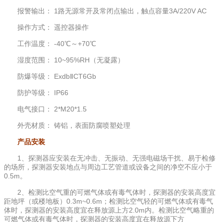
报警输出： 1路无源常开及常闭点输出，触点容量3A/220V AC
操作方式： 遥控器操作
工作温度： -40℃～+70℃
湿度范围： 10~95%RH（无凝露）
防爆等级： ExdbⅡCT6Gb
防护等级： IP66
电气接口： 2*M20*1.5
外壳材质： 铸铝，表面防腐喷塑处理
产品安装
1、探测器应安装在无冲击、无振动、无强电磁场干扰、易于检修
的场所，探测器安装地点与周边工艺管道或设备之间的净空不应小于
0.5m。
2、检测比空气重的可燃气体或有毒气体时，探测器的安装高度宜
距地坪（或楼地板）0.3m~0.6m；检测比空气轻的可燃气体或有毒气
体时，探测器的安装高度宜在释放源上方2.0m内。检测比空气略重的
可燃气体或有毒气体时，探测器的安装高度宜在释放源下方