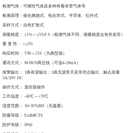
检测气体：可燃性气体及多种有毒有害气体等
检测原理：催化燃烧式、电化学式、半导体、红外式
采样方式：自然扩散式
测量精度： ±1%～±5%F.S（检测气体不同，测量精度会有所差异）
重 复 性： ≤±2%
响应时间： T90＜25S（为典型值）
通讯方式： M-BUS两总线（可选4-20mA）
报警输出： 1路有源输出；1路无源常开及常闭点输出，触点容量
3A/30V DC
操作方式： 遥控器操作
工作温度： -40℃～+70℃
湿度范围： 10~95%RH（无凝露）
防爆等级： ExdbⅡCT6
防护等级： IP66