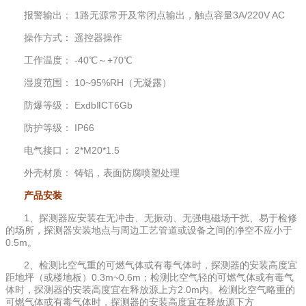
报警输出： 1路无源常开及常闭点输出，触点容量3A/220V AC
操作方式： 遥控器操作
工作温度： -40℃～+70℃
湿度范围： 10~95%RH（无凝露）
防爆等级： ExdbⅡCT6Gb
防护等级： IP66
电气接口： 2*M20*1.5
外壳材质： 铸铝，表面防腐喷塑处理
产品安装
1、探测器应安装在无冲击、无振动、无强电磁场干扰、易于检修
的场所，探测器安装地点与周边工艺管道或设备之间的净空不应小于
0.5m。
2、检测比空气重的可燃气体或有毒气体时，探测器的安装高度宜
距地坪（或楼地板）0.3m~0.6m；检测比空气轻的可燃气体或有毒气
体时，探测器的安装高度宜在释放源上方2.0m内。检测比空气略重的
可燃气体或有毒气体时，探测器的安装高度宜在释放源下方