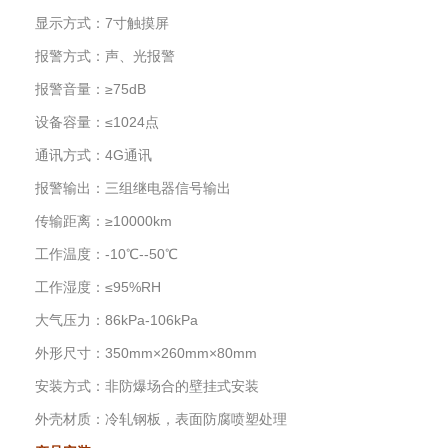
显示方式：7寸触摸屏
报警方式：声、光报警
报警音量：≥75dB
设备容量：≤1024点
通讯方式：4G通讯
报警输出：三组继电器信号输出
传输距离：≥10000km
工作温度：-10℃--50℃
工作湿度：≤95%RH
大气压力：86kPa-106kPa
外形尺寸：350mm×260mm×80mm
安装方式：非防爆场合的壁挂式安装
外壳材质：冷轧钢板，表面防腐喷塑处理