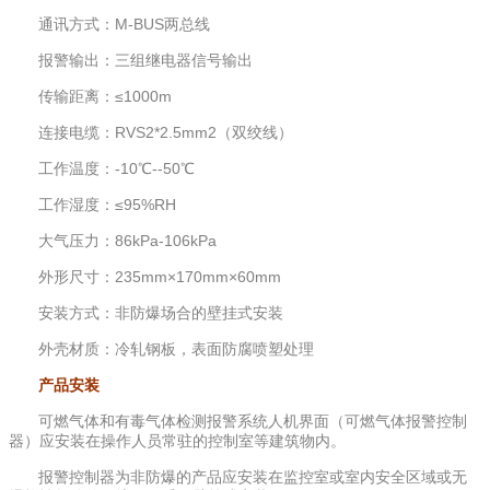
通讯方式：M-BUS两总线
报警输出：三组继电器信号输出
传输距离：≤1000m
连接电缆：RVS2*2.5mm2（双绞线）
工作温度：-10℃--50℃
工作湿度：≤95%RH
大气压力：86kPa-106kPa
外形尺寸：235mm×170mm×60mm
安装方式：非防爆场合的壁挂式安装
外壳材质：冷轧钢板，表面防腐喷塑处理
产品安装
可燃气体和有毒气体检测报警系统人机界面（可燃气体报警控制
器）应安装在操作人员常驻的控制室等建筑物内。
报警控制器为非防爆的产品应安装在监控室或室内安全区域或无